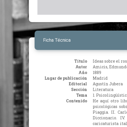
Ficha Técnica
Título
Ideas sobre el ros
Autor
Amicis, Edmund
Año
1889
Lugar de publicación
Madrid
Editorial
Agustín Jubera
Sección
Literatura
Tema
1. Psicolingüístic
Contenido
He aquí otro lib
psicológicas sob
Piaggia. II. Car
Diccionario. IV
caricaturista ita