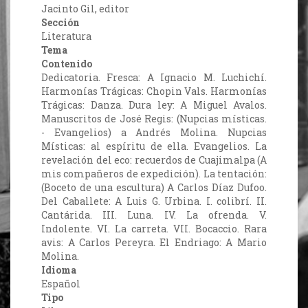
Jacinto Gil, editor
Sección
Literatura
Tema
Contenido
Dedicatoria. Fresca: A Ignacio M. Luchichí.
Harmonías Trágicas: Chopin Vals. Harmonías
Trágicas: Danza. Dura ley: A Miguel Avalos.
Manuscritos de José Regis: (Nupcias místicas.
- Evangelios) a Andrés Molina. Nupcias
Místicas: al espíritu de ella. Evangelios. La
revelación del eco: recuerdos de Cuajimalpa (A
mis compañeros de expedición). La tentación:
(Boceto de una escultura) A Carlos Díaz Dufoo.
Del Caballete: A Luis G. Urbina. I. colibrí. II.
Cantárida. III. Luna. IV. La ofrenda. V.
Indolente. VI. La carreta. VII. Bocaccio. Rara
avis: A Carlos Pereyra. El Endriago: A Mario
Molina.
Idioma
Español
Tipo