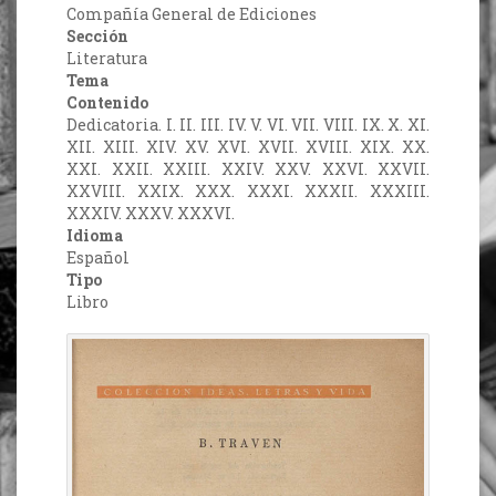
Compañía General de Ediciones
Sección
Literatura
Tema
Contenido
Dedicatoria. I. II. III. IV. V. VI. VII. VIII. IX. X. XI.
XII. XIII. XIV. XV. XVI. XVII. XVIII. XIX. XX.
XXI. XXII. XXIII. XXIV. XXV. XXVI. XXVII.
XXVIII. XXIX. XXX. XXXI. XXXII. XXXIII.
XXXIV. XXXV. XXXVI.
Idioma
Español
Tipo
Libro