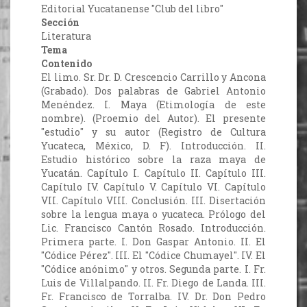
Editorial Yucatanense "Club del libro"
Sección
Literatura
Tema
Contenido
El limo. Sr. Dr. D. Crescencio Carrillo y Ancona
(Grabado). Dos palabras de Gabriel Antonio
Menéndez. I. Maya (Etimología de este
nombre). (Proemio del Autor). El presente
"estudio" y su autor (Registro de Cultura
Yucateca, México, D. F). Introducción. II.
Estudio histórico sobre la raza maya de
Yucatán. Capítulo I. Capítulo II. Capítulo III.
Capítulo IV. Capítulo V. Capítulo VI. Capítulo
VII. Capítulo VIII. Conclusión. III. Disertación
sobre la lengua maya o yucateca. Prólogo del
Lic. Francisco Cantón Rosado. Introducción.
Primera parte. I. Don Gaspar Antonio. II. El
"Códice Pérez". III. El "Códice Chumayel". IV. El
"Códice anónimo" y otros. Segunda parte. I. Fr.
Luis de Villalpando. II. Fr. Diego de Landa. III.
Fr. Francisco de Torralba. IV. Dr. Don Pedro