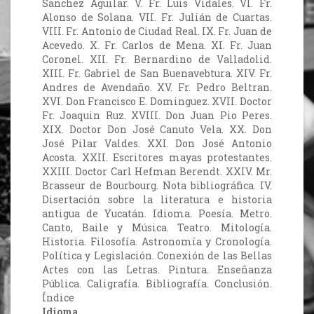
Sanchez Aguilar. V. Fr. Luis Vidales. VI. Fr.
Alonso de Solana. VII. Fr. Julián de Cuartas.
VIII. Fr. Antonio de Ciudad Real. IX. Fr. Juan de
Acevedo. X. Fr. Carlos de Mena. XI. Fr. Juan
Coronel. XII. Fr. Bernardino de Valladolid.
XIII. Fr. Gabriel de San Buenavebtura. XIV. Fr.
Andres de Avendaño. XV. Fr. Pedro Beltran.
XVI. Don Francisco E. Dominguez. XVII. Doctor
Fr. Joaquin Ruz. XVIII. Don Juan Pio Peres.
XIX. Doctor Don José Canuto Vela. XX. Don
José Pilar Valdes. XXI. Don José Antonio
Acosta. XXII. Escritores mayas protestantes.
XXIII. Doctor Carl Hefman Berendt. XXIV. Mr.
Brasseur de Bourbourg. Nota bibliográfica. IV.
Disertación sobre la literatura e historia
antigua de Yucatán. Idioma. Poesía. Metro.
Canto, Baile y Música. Teatro. Mitología.
Historia. Filosofía. Astronomía y Cronología.
Política y Legislación. Conexión de las Bellas
Artes con las Letras. Pintura. Enseñanza
Pública. Caligrafía. Bibliografía. Conclusión.
Índice
Idioma