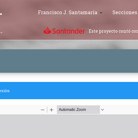
Francisco J. Santamaría
Secciones
Este proyecto contó con
esión