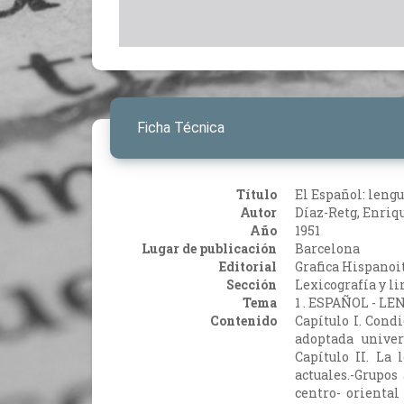
Ficha Técnica
Título
El Español: leng
Autor
Díaz-Retg, Enriq
Año
1951
Lugar de publicación
Barcelona
Editorial
Grafica Hispanoi
Sección
Lexicografía y li
Tema
1 . ESPAÑOL - 
Contenido
Capítulo I. Cond
adoptada univer
Capítulo II. La
actuales.-Grupos 
centro- oriental