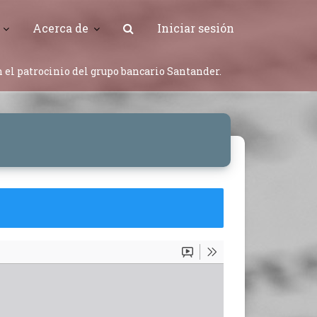
Acerca de
Iniciar sesión
 el patrocinio del grupo bancario Santander.