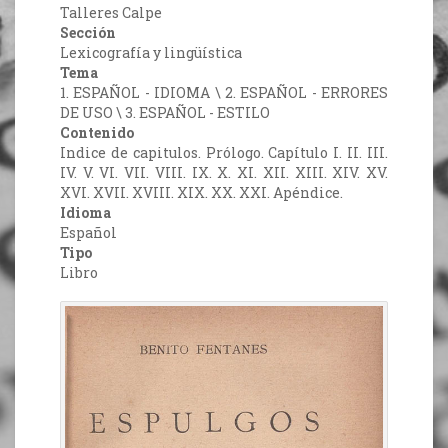
Talleres Calpe
Sección
Lexicografía y lingüística
Tema
1. ESPAÑOL - IDIOMA \ 2. ESPAÑOL - ERRORES
DE USO \ 3. ESPAÑOL - ESTILO
Contenido
Indice de capitulos. Prólogo. Capítulo I. II. III.
IV. V. VI. VII. VIII. IX. X. XI. XII. XIII. XIV. XV.
XVI. XVII. XVIII. XIX. XX. XXI. Apéndice.
Idioma
Español
Tipo
Libro