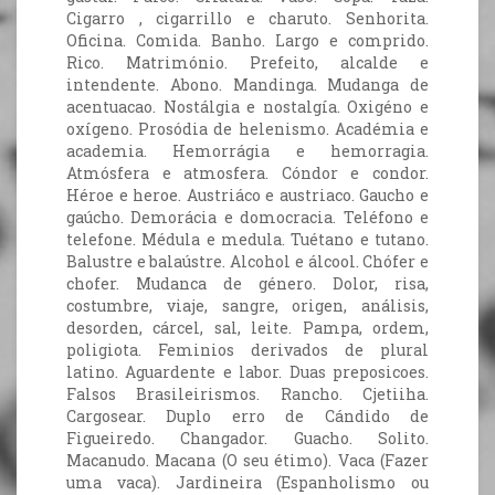
Cigarro , cigarrillo e charuto. Senhorita.
Oficina. Comida. Banho. Largo e comprido.
Rico. Matrimónio. Prefeito, alcalde e
intendente. Abono. Mandinga. Mudanga de
acentuacao. Nostálgia e nostalgía. Oxigéno e
oxígeno. Prosódia de helenismo. Académia e
academia. Hemorrágia e hemorragia.
Atmósfera e atmosfera. Cóndor e condor.
Héroe e heroe. Austriáco e austriaco. Gaucho e
gaúcho. Demorácia e domocracia. Teléfono e
telefone. Médula e medula. Tuétano e tutano.
Balustre e balaústre. Alcohol e álcool. Chófer e
chofer. Mudanca de género. Dolor, risa,
costumbre, viaje, sangre, origen, análisis,
desorden, cárcel, sal, leite. Pampa, ordem,
poligiota. Feminios derivados de plural
latino. Aguardente e labor. Duas preposicoes.
Falsos Brasileirismos. Rancho. Cjetiiha.
Cargosear. Duplo erro de Cándido de
Figueiredo. Changador. Guacho. Solito.
Macanudo. Macana (O seu étimo). Vaca (Fazer
uma vaca). Jardineira (Espanholismo ou