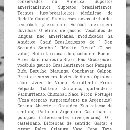
conservados na América. Supostos
americanismos. Supostos brasilerismos.
Termos luso-breasileiros (definicao de
Rodolfo Garcia). Signicacoes novas atribuidas
a vocábulos já existentes. Vocábu´os de origem
duvidosa. O étimo de gaúcho. Vocábulos de
linguas nao americanas, modificados na
América Chau! Brasilerismos de " Don
Segundo Sombra". "Martin Fierro" (O seu
valor). Ridicularizacao do gaúcho em Buenos
Aires. Sanchismos no Brasil. Paul Groussac e o
vocábulo gaucho. Brasileirismos nos Pampas.
Bife. Barulho. Matungo. Conchavar. Galpón.
Brasileirismos em Javier de Viana. Opinioes
sóbre Jvier de Viana. Barrullento. Friña.
Feljoada. Toblano. Quitanda, quitandeiro.
Pachurriento. Chumbar. Naco. Pirón. Portugés
(Uma acepcao surpreendente na Argentina).
Carona. Abacete e Orquidea (Sua relacao de
sentido). Palta na Argentina. Castelhano e
potugués (Interessantes divergéncias). O j
castelhano. Difrencas de sentido. Gostar e
gustar. Palco. Criatura. Vaso. Copa. Taza.