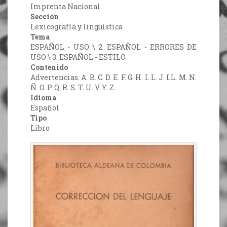
Imprenta Nacional
Sección
Lexicografía y lingüística
Tema
ESPAÑOL - USO \ 2. ESPAÑOL - ERRORES DE
USO \ 3. ESPAÑOL - ESTILO
Contenido
Advertencias. A. B. C. D. E. F. G. H. I. L. J. LL. M. N.
Ñ. O. P. Q. R. S. T. U. V. Y. Z.
Idioma
Español
Tipo
Libro