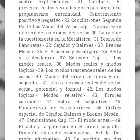
cuatro explicaciones.- 21. Corolario: El
presente en las verdades enternas significar
propiamente enternidad.- Conocimiento
positivo y negativo.- 23. Conclusiones. Segunda
Parte. Los Modos del Verbo. Cap. I. Naturaleza y
número de los modos del verbo. 30. La raíz de
la cuestión está en la Metafísica.- 31. Teoria de
Lanchetas.- 32. Cejador y Balmes.- 33. Brenes
Mesén.- 35. El Brocense y Escalígero.- 36. Bello
y la Academia.- 37. Solución. Cap. II.- Los
modos reales.- 38. Modos reales y modos
lógicos.- 39. Los modos trascendentales de las
cosas.- 40. Modos del orden primero y del
segundo .- 41. Los tres mosoa reales del verbo:
actual, potencial y formal.- 42. Los modos
lógicos.- Modos relativo.- 43. Errores
comunes.- 44. Sobre el subjuntivo.- 45.
Fundamento de estos errores.- 46. Crítica
especial de Cejador, Balmes y Brenes Mesén.-
47. Conclusiones. Cap. III.- El modo actual.- 48.
El acto y la potencia en el orden segundo.-
División lógica del modo actual.- Art. 1o.- Del
modo afirmativo.- 49. La oración: sus dos