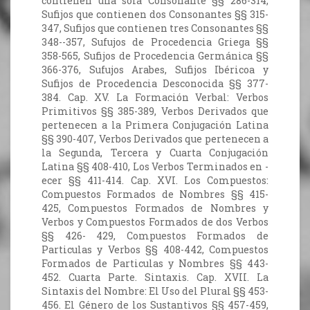
contienen una sola Consonante §§ 286-314,
Sufijos que contienen dos Consonantes §§ 315-
347, Sufijos que contienen tres Consonantes §§
348--357, Sufujos de Procedencia Griega §§
358-565, Sufijos de Procedencia Germánica §§
366-376, Sufujos Arabes, Sufijos Ibéricoa y
Sufijos de Procedencia Desconocida §§ 377-
384. Cap. XV. La Formación Verbal: Verbos
Primitivos §§ 385-389, Verbos Derivados que
pertenecen a la Primera Conjugación Latina
§§ 390-407, Verbos Derivados que pertenecen a
la Segunda, Tercera y Cuarta Conjugación
Latina §§ 408-410, Los Verbos Terminados en -
ecer §§ 411-414. Cap. XVI. Los Compuestos:
Compuestos Formados de Nombres §§ 415-
425, Compuestos Formados de Nombres y
Verbos y Compuestos Formados de dos Verbos
§§ 426- 429, Compuestos Formados de
Particulas y Verbos §§ 408-442, Compuestos
Formados de Particulas y Nombres §§ 443-
452. Cuarta Parte. Sintaxis. Cap. XVII. La
Sintaxis del Nombre: El Uso del Plural §§ 453-
456. El Género de los Sustantivos §§ 457-459,