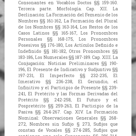
Consonantes en Vocablos Doctos §§ 159-160.
Tercera parte. Morfología. Cap. XII. La
Declinación: La Formación del Femenio de los
Nombres §§ 161-162, La Formación del Plural
de los Nombres §§ 163-164, Los Restos de los
Casos Latinos §§ 165-167, Los Pronombres
Personales §§ 168-175, Los Pronombres
Posesivos §§ 176-180, Los Artículos Definido e
Indefinido §§ 181-182, Otros Pronombres §§
183-186, Los Numerales §§ 187-189. Cap. XIII. La
Conjugación: Noticias Preliminares §§ 190-
196, El Presente de Indicativo y Sudjuntivo §§
197-231, El Imperfecto §§ 232-235, El
Imerativo §§ 236-238, El Gerundio, el
Infinitivo y el Participio de Presente §§ 239-
241, El Pretérito y las Formas Derivadas del
Pretérito §§ 242-258, El Futuro y el
Pospretérito §§ 259-263, El Participio de la
Pasiva §§ 264-267. Cap. XIV. La Formación
Nominal: Observaciones Generales §§ 268-
272, Nombres sin Sufijo § 273, Sufijos que
constan de Vocales §§ 274-285, Sufijos que