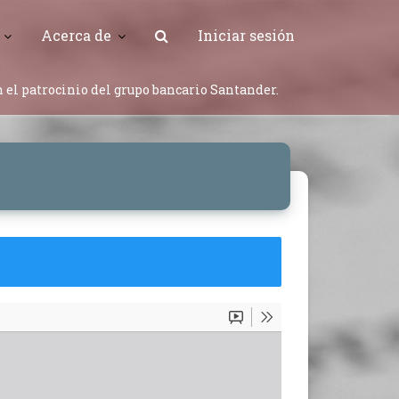
Acerca de
Iniciar sesión
 el patrocinio del grupo bancario Santander.