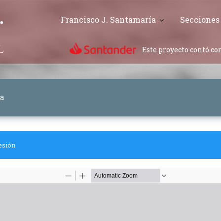
Francisco J. Santamaría
Secciones
Este proyecto contó con
na
esión