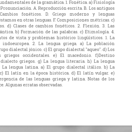
 fundamentales de la gramática. 1. Fonética. a) Fisiología
) Pronunciación. A. Reproducción escrita. B. Los antiguos
 Cambios fonéticos. D. Griego moderno y lenguas
éstamos en otras lenguas. F. Composiciones métricas. c)
s. d) Clases de cambios fonéticos. 2. Flexión. 3. Las
ántica. b) Formación de las palabras. c) Etimología. 4.
ntos de vista y problemas histórico lingüísticos. 1. La
 indoeuropea. 2. La lengua griega. a) La población
rupo dialectal jónico. c) El grupo dialectal "aqueo". d) Los
s griegos occidentales. e) El macedonio. f)Destino
 dialecto griegos. g) La lengua literaria. h) La lengua
 La lengua latina. a) El grupo dialectal itálico. b) La
c) El latín en la época histórica. d) El latín vulgar. e)
rgencia de las lenguas griega y latina. Notas de los
ce. Algunas erratas observadas.