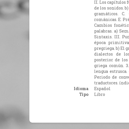
II. Los capítulos
de los sonidos. b
gramáticos. C.
románicas. E. Pr
Cambios fonético
palabras. a) Sem
Sintaxis. III. Pu
época primitiva
pregriega. b) El g
dialectos de lo
posterior de los
griega común. 3.
lengua estrusca. 
Periodo de conve
traductores. índi
Idioma
Español
Tipo
Libro