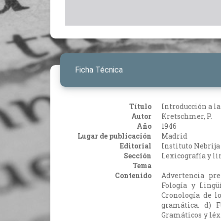
Ficha Técnica
Título
Introducción a la
Autor
Kretschmer, P.
Año
1946
Lugar de publicación
Madrid
Editorial
Instituto Nebrija
Sección
Lexicografía y li
Tema
Contenido
Advertencia prel
Fología y Lingüí
Cronología de lo
gramática. d) F
Gramáticos y léx