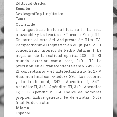
Editorial Gredos
Sección
Lexicografía y lingüística
Tema
Contenido
I. - Lingüística e historia literaria. II.- La lírca
mazárable y las teórias de Theodor Fring. III.-
En torno al arte del Arcipreste de Hita. IV.-
Perspectivismo lingüístico en el Quijote. V.- El
conceptismo interior de Pedro Salinas. I. La
negación de la realidad epírica, 230. - II. El
mundo exterior como caos, 240.- III. La
precisión en el transcendentalismo, 249.- IV.-
El conceptismo y el intelectualismo, 264.- V.
Resumen final con <<todo>>, 330.- Lo moderno
y lo tradicional, 342.- Apéndice I, 347.-
Apéndice II, 348.- Apéndice III, 349.- Apéndice
IV, 351.- Apéndic V, 354. Indice de nombres
propios. Indice general. Fe de erratas. Nota
final. Fe de erratas.
Idioma
Español