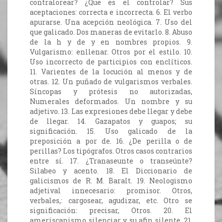
contralorear? ¿Que es el controlar? Sus
aceptaciones: correcta e incorrecta. 6. El verbo
apurarse. Una acepción neológica. 7. Uso del
que galicado. Dos maneras de evitarlo. 8. Abuso
de la h y de y en nombres propios. 9.
Vulgarismo: enllenar. Otros por el estilo. 10.
Uso incorrecto de participios con enclíticos.
11. Varientes de la locución al menos y de
otras. 12. Un puñado de vulgarismos verbales.
Síncopas y prótesis no autorizadas,
Numerales deformados. Un nombre y su
adjetivo. 13. Las expresiones debe llegar y debe
de llegar. 14. Gazapatos y guapos; su
significación. 15. Uso galicado de la
preposición a por de. 16. ¿De perilla o de
perillas? Los tipógrafos. Otros casos contrarios
entre sí. 17. ¿Tranaseunte o transeúnte?
Silabeo y acento. 18. El Diccionario de
galicismos de R. M. Baralt. 19. Neologismo
adjetival innecesario: promisor. Otros,
verbales,: cargosear, agudizar, etc. Otro se
significación: precisar, Otros. 20. El
ameriscanismo silenciar y su afin silente. 21.