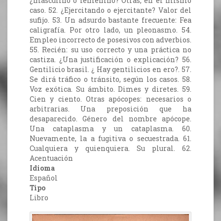
¿masculino o femenino? Otras, en el mismo
caso. 52. ¿Ejercitando o ejercitante? Valor del
sufijo. 53. Un adsurdo bastante frecuente: Fea
caligrafía. Por otro lado, un pleonasmo. 54.
Empleo incorrecto de posesivos con adverbios.
55. Recién: su uso correcto y una práctica no
castiza. ¿Una justificación o explicación? 56.
Gentilicio brasil. ¿ Hay gentilicios en ero?. 57.
Se dirá tráfico o tránsito, según los casos. 58.
Voz exótica. Su ámbito. Dimes y diretes. 59.
Cien y ciento. Otras apócopes: necesarios o
arbitrarias. Una preposición que ha
desaparecido. Género del nombre apócope.
Una cataplasma y un cataplasma. 60.
Nuevamente, la a fugitiva o secuestrada. 61.
Cualquiera y quienquiera. Su plural. 62.
Acentuación
Idioma
Español
Tipo
Libro