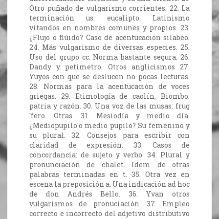
Otro puñado de vulgarismo corrientes. 22. La
terminación us: eucalipto. Latinismo
vitandos en nombres comunes y propios. 23.
¿Flujo o flúido? Caso de acentucación silabeo.
24. Más vulgarismo de diversas especies. 25.
Uso del grupo cc. Norma bastante segura. 26.
Dandy y petimetro. Otros anglicismos 27.
Yuyos con que se deslucen no pocas lecturas.
28. Normas para la acentucación de voces
griegas. 29. Etimología de caolín, Biombo:
patria y razón. 30. Una voz de las musas: frug
´fero. Otras. 31. Mesiodía y medio día.
¿Mediopupilo´o medio pupilo? Su femenino y
su plural. 32. Consejos para escribir con
claridad de expresión. 33. Casos de
concordancia: de sujeto y verbo. 34. Plural y
pronunciación de chalet. Idem de otras
palabras terminadas en t. 35. Otra vez en
escena la preposición a. Una indicación ad hoc
de don Andrés Bello. 36. Yvan otros
vulgarismos de pronuciación. 37. Empleo
correcto e incorrecto del adjetivo distributivo