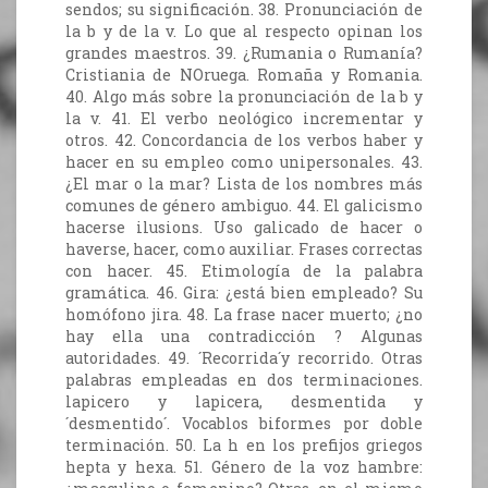
sendos; su significación. 38. Pronunciación de
la b y de la v. Lo que al respecto opinan los
grandes maestros. 39. ¿Rumania o Rumanía?
Cristiania de NOruega. Romaña y Romania.
40. Algo más sobre la pronunciación de la b y
la v. 41. El verbo neológico incrementar y
otros. 42. Concordancia de los verbos haber y
hacer en su empleo como unipersonales. 43.
¿El mar o la mar? Lista de los nombres más
comunes de género ambiguo. 44. El galicismo
hacerse ilusions. Uso galicado de hacer o
haverse, hacer, como auxiliar. Frases correctas
con hacer. 45. Etimología de la palabra
gramática. 46. Gira: ¿está bien empleado? Su
homófono jira. 48. La frase nacer muerto; ¿no
hay ella una contradicción ? Algunas
autoridades. 49. ´Recorrida´y recorrido. Otras
palabras empleadas en dos terminaciones.
lapicero y lapicera, desmentida y
´desmentido´. Vocablos biformes por doble
terminación. 50. La h en los prefijos griegos
hepta y hexa. 51. Género de la voz hambre: