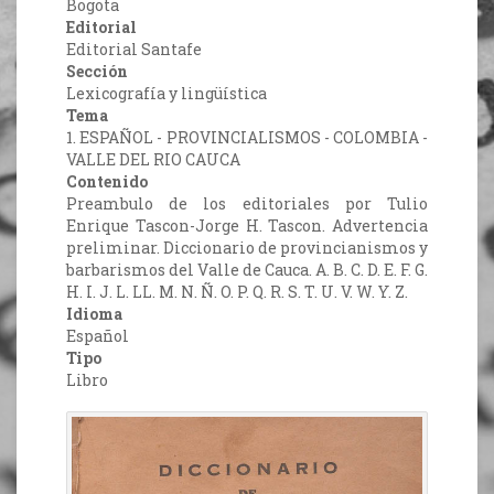
Bogota
Editorial
Editorial Santafe
Sección
Lexicografía y lingüística
Tema
1. ESPAÑOL - PROVINCIALISMOS - COLOMBIA -
VALLE DEL RIO CAUCA
Contenido
Preambulo de los editoriales por Tulio
Enrique Tascon-Jorge H. Tascon. Advertencia
preliminar. Diccionario de provincianismos y
barbarismos del Valle de Cauca. A. B. C. D. E. F. G.
H. I. J. L. LL. M. N. Ñ. O. P. Q. R. S. T. U. V. W. Y. Z.
Idioma
Español
Tipo
Libro