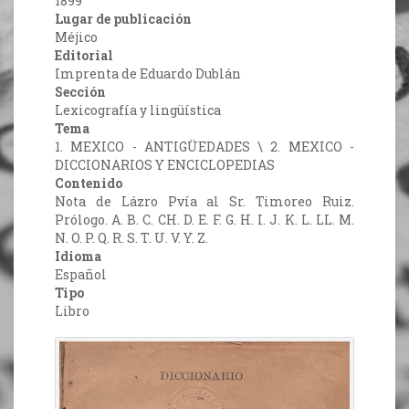
1899
Lugar de publicación
Méjico
Editorial
Imprenta de Eduardo Dublán
Sección
Lexicografía y lingüística
Tema
1. MEXICO - ANTIGÜEDADES \ 2. MEXICO -
DICCIONARIOS Y ENCICLOPEDIAS
Contenido
Nota de Lázro Pvía al Sr. Timoreo Ruiz.
Prólogo. A. B. C. CH. D. E. F. G. H. I. J. K. L. LL. M.
N. O. P. Q. R. S. T. U. V. Y. Z.
Idioma
Español
Tipo
Libro