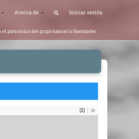
Acerca de
Iniciar sesión
 el patrocinio del grupo bancario Santander.