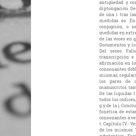
antigüedad y con
diptongación. Def
de una i tras las
medidas eo. En 
conjugción, o s
medidas en extrem
de las voces en q
Documentos y los
Del seseo. Fa
transcripción e
afirmación en los
consonantes dobl
mismas; regulariz
los pares de c
manuscritos tamb
De las liquidas 
todos los códices
g y de la j. Conc
fonética de estas
consonantes a vece
t. Capítulo IV.- 
de los mismos. 
substantivo. Es