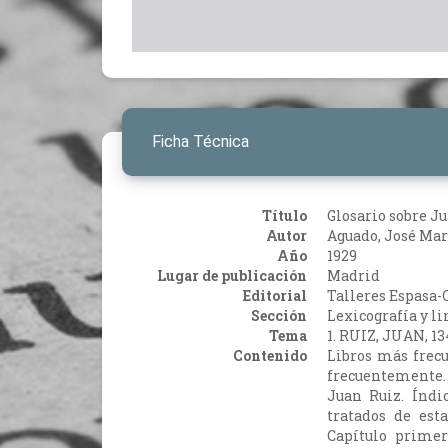
Ficha Técnica
Título
Glosario sobre Ju
Autor
Aguado, José Mar
Año
1929
Lugar de publicación
Madrid
Editorial
Talleres Espasa-C
Sección
Lexicografía y li
Tema
1. RUIZ, JUAN, 1
Contenido
Libros más frec
frecuentemente. 
Juan Ruiz. Índic
tratados de est
Capítulo primer