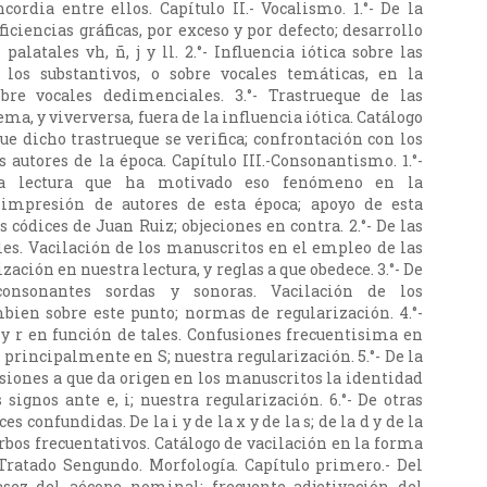
cordia entre ellos. Capítulo II.- Vocalismo. 1.°- De la
iciencias gráficas, por exceso y por defecto; desarrollo
 palatales vh, ñ, j y ll. 2.°- Influencia iótica sobre las
los substantivos, o sobre vocales temáticas, en la
obre vocales dedimenciales. 3.°- Trastrueque de las
a, y viverversa, fuera de la influencia iótica. Catálogo
ue dicho trastrueque se verifica; confrontación con los
 autores de la época. Capítulo III.-Consonantismo. 1.°-
lsa lectura que ha motivado eso fenómeno en la
 impresión de autores de esta época; apoyo de esta
 códices de Juan Ruiz; objeciones en contra. 2.°- De las
es. Vacilación de los manuscritos en el empleo de las
ación en nuestra lectura, y reglas a que obedece. 3.°- De
onsonantes sordas y sonoras. Vacilación de los
ien sobre este punto; normas de regularización. 4.°-
1 y r en función de tales. Confusiones frecuentisima en
, principalmente en S; nuestra regularización. 5.°- De la
lusiones a que da origen en los manuscritos la identidad
 signos ante e, i; nuestra regularización. 6.°- De otras
s confundidas. De la i y de la x y de la s; de la d y de la
Verbos frecuentativos. Catálogo de vacilación en la forma
Tratado Sengundo. Morfología. Capítulo primero.- Del
casez del aócope nominal; frecuente adjetivación del