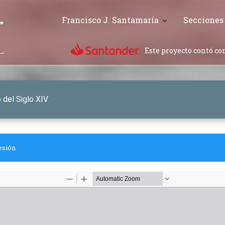
Francisco J. Santamaría
Secciones
Este proyecto contó con
 del Siglo XIV
esión