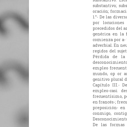
substantivo; sub
oración; formació
1.°- De las dive
por locuciones 
precedidos del ar
genérica en la
comienza por a- y
adverbial. En ne
regidos del sujet
Pérdida de la 
desconocimiento
empleo frecuent
mundo, op or an
genitivo plural 
Capítulo III.- 
empleo-casi de
frecuentísimo, p
en francés-; frec
preposición- en 
conmigo, contig
Desconocimiento d
De las formas