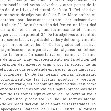
stantivación del verbo, adverbio y otras partes de la
n del dimitivo y del plural. Capítulo II.- Del adjetivo.
rsas maneras de adjetivar de Juan Ruiz. More haebraico,
enteras, por locuciones enteras, por substantivos
tículo de. 2.°- De la formación del femenino. Identidad
 forma de los en -or y -an; idem cuando el nombre
 por vocal, en general. 3.°- De los adjetivos con sentido
utro, concertados, regidos del verbo y del complemento,
o por medio del verbo. 4.°- De los grados del adjetivo.
significación comparativa de algunos sintéticos;
 de la formación superlativa en -isimo y -érrimo;
e de mucho= muy; encarecimiento por la adición del
telación del adverbio gran o por la adición de un
del nombre que se pretende encarecer- more haebraico.
Del ronombre. 1.°- De las forams tónicas. Escasísimo
sconocimiento-de las forams nosotros y vosotros;
or el contrario, del pronombre sujeto verbal- casi como
uente de las formas tónicas de singula- precedidas de la
vez de las átonas equivalentes de los correlativos a
o... connusco y convusco. 2.°- De las formas átonas.
e -os; identidad con las de ahora de las restantes. 3.°-
 apocopadas. Balance de STAAFF entre la formas