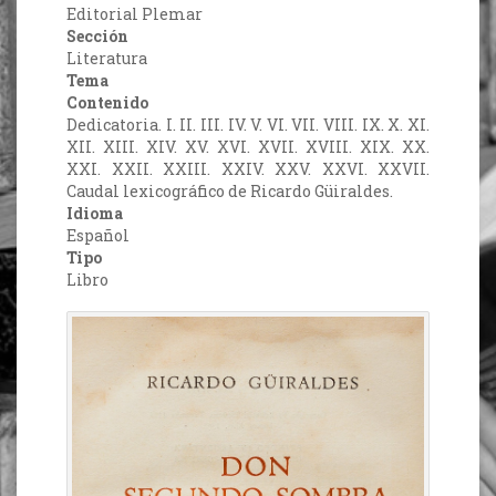
Editorial Plemar
Sección
Literatura
Tema
Contenido
Dedicatoria. I. II. III. IV. V. VI. VII. VIII. IX. X. XI.
XII. XIII. XIV. XV. XVI. XVII. XVIII. XIX. XX.
XXI. XXII. XXIII. XXIV. XXV. XXVI. XXVII.
Caudal lexicográfico de Ricardo Güiraldes.
Idioma
Español
Tipo
Libro