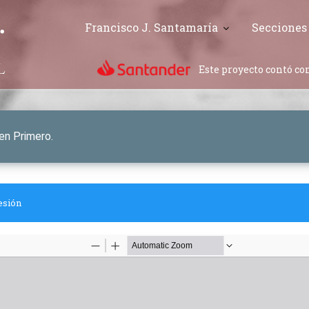
Francisco J. Santamaría
Secciones
Este proyecto contó con
en Primero.
esión