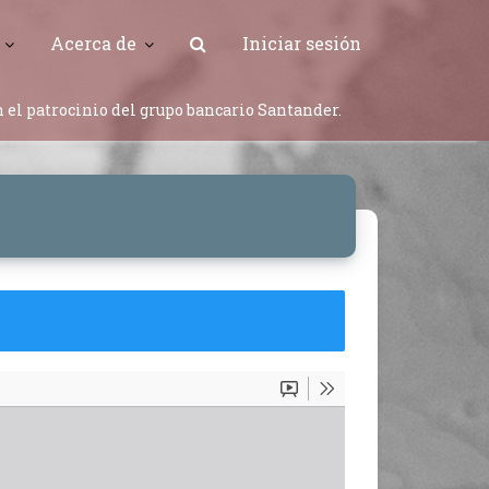
Acerca de
Iniciar sesión
 el patrocinio del grupo bancario Santander.