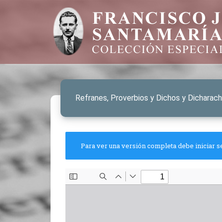
Refranes, Proverbios y Dichos y Dicharac
Para ver una versión completa debe iniciar s