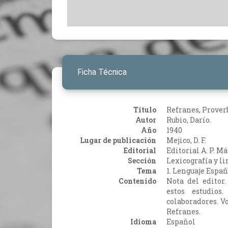
Ficha Técnica
Título
Refranes, Prover
Autor
Rubio, Darío.
Año
1940
Lugar de publicación
Mejico, D. F.
Editorial
Editorial A. P. M
Sección
Lexicografía y li
Tema
1. Lenguaje Españ
Contenido
Nota del editor
estos estudios
colaboradores. V
Refranes.
Idioma
Español