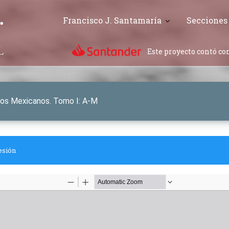
Francisco J. Santamaría
Secciones
Este proyecto contó con
hos Mexicanos. Tomo I: A-M
esión