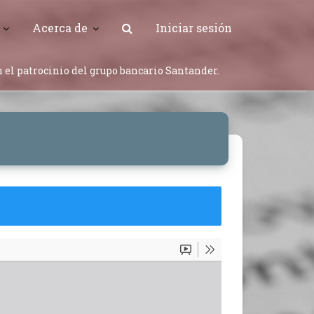
Acerca de
Iniciar sesión
 el patrocinio del grupo bancario Santander.