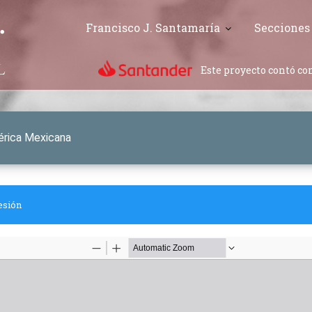
Francisco J. Santamaría
Secciones
Este proyecto contó con
mérica Mexicana
esión