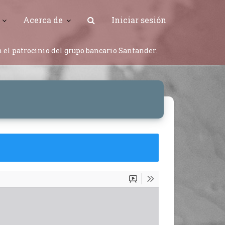
Acerca de
Iniciar sesión
 el patrocinio del grupo bancario Santander.