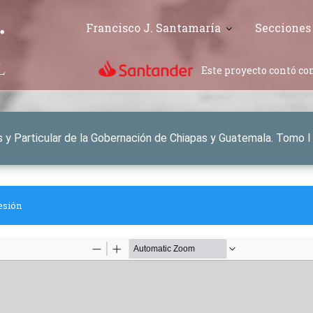
Francisco J. Santamaría
Secciones
Este proyecto contó con
es y Particular de la Gobernación de Chiapas y Guatemala. Tomo I
esión