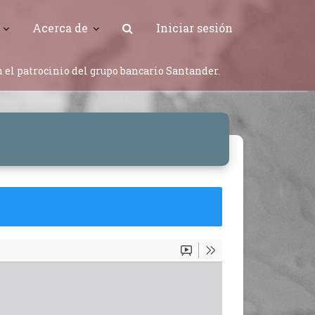
Acerca de
Iniciar sesión
 el patrocinio del grupo bancario Santander.