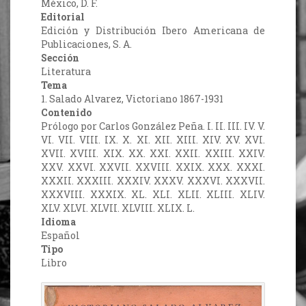
México, D. F.
Editorial
Edición y Distribución Ibero Americana de
Publicaciones, S. A.
Sección
Literatura
Tema
1. Salado Alvarez, Victoriano 1867-1931
Contenido
Prólogo por Carlos González Peña. I. II. III. IV. V.
VI. VII. VIII. IX. X. XI. XII. XIII. XIV. XV. XVI.
XVII. XVIII. XIX. XX. XXI. XXII. XXIII. XXIV.
XXV. XXVI. XXVII. XXVIII. XXIX. XXX. XXXI.
XXXII. XXXIII. XXXIV. XXXV. XXXVI. XXXVII.
XXXVIII. XXXIX. XL. XLI. XLII. XLIII. XLIV.
XLV. XLVI. XLVII. XLVIII. XLIX. L.
Idioma
Español
Tipo
Libro