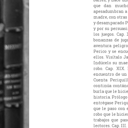
que dan mucho
apesadumbran a s
madre, con otras 
y desamparado Pe
y por su persuasi
los juegos. Cap.
bonanzas de juga
aventura peligro
Perico y se encu
ellos. Visítalo J
Indúcelo su maes
robo. Cap. XIX.
encuentro de un 
Cuenta Periquil
continúa contánd
burla que le hici
historia. Prólogo 
entrégase Periqu
que le paso con e
robo que le hicie
trabajos que pas
lectores. Cap. III