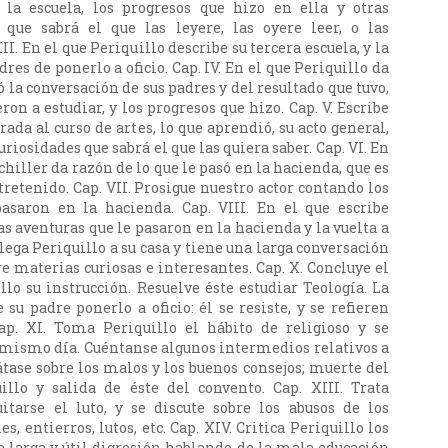
 la escuela, los progresos que hizo en ella y otras
s que sabrá el que las leyere, las oyere leer, o las
II. En el que Periquillo describe su tercera escuela, y la
dres de ponerlo a oficio. Cap. IV. En el que Periquillo da
 la conversación de sus padres y del resultado que tuvo,
eron a estudiar, y los progresos que hizo. Cap. V. Escribe
rada al curso de artes, lo que aprendió, su acto general,
uriosidades que sabrá el que las quiera saber. Cap. VI. En
chiller da razón de lo que le pasó en la hacienda, que es
tretenido. Cap. VII. Prosigue nuestro actor contando los
pasaron en la hacienda. Cap. VIII. En el que escribe
s aventuras que le pasaron en la hacienda y la vuelta a
 Llega Periquillo a su casa y tiene una larga conversación
e materias curiosas e interesantes. Cap. X. Concluye el
llo su instrucción. Resuelve éste estudiar Teología. La
su padre ponerlo a oficio: él se resiste, y se refieren
Cap. XI. Toma Periquillo el hábito de religioso y se
 mismo día. Cuéntanse algunos intermedios relativos a
rátase sobre los malos y los buenos consejos; muerte del
illo y salida de éste del convento. Cap. XIII. Trata
itarse el luto, y se discute sobre los abusos de los
s, entierros, lutos, etc. Cap. XIV. Critica Periquillo los
na larga y útil digresión hablando de la mala educación