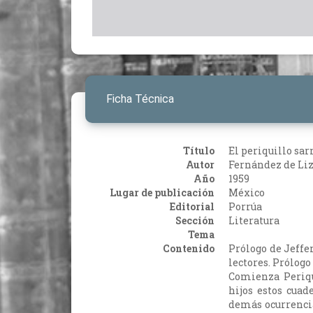
Ficha Técnica
Título
El periquillo sa
Autor
Fernández de Liz
Año
1959
Lugar de publicación
México
Editorial
Porrúa
Sección
Literatura
Tema
Contenido
Prólogo de Jeffer
lectores. Prólogo
Comienza Periqu
hijos estos cuad
demás ocurrencias