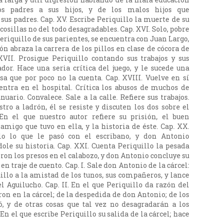
s padres a sus hijos, y de los malos hijos que
us padres. Cap. XV. Escribe Periquillo la muerte de su
cosillas no del todo desagradables. Cap. XVI. Solo, pobre
riquillo de sus parientes, se encuentra con Juan Largo,
ón abraza la carrera de los pillos en clase de cócora de
 XVII. Prosigue Periquillo contando sus trabajos y sus
dor. Hace una seria crítica del juego, y le sucede una
sa que por poco no la cuenta. Cap. XVIII. Vuelve en sí
entra en el hospital. Crítica los abusos de muchos de
anuario. Convalece. Sale a la calle. Refiere sus trabajos.
tro a ladrón, él se resiste y discuten los dos sobre el
 En el que nuestro autor refiere su prisión, el buen
amigo que tuvo en ella, y la historia de éste. Cap. XX.
lo lo que le pasó con el escribano, y don Antonio
ole su historia. Cap. XXI. Cuenta Periquillo la pesada
eron los presos en el calabozo, y don Antonio concluye su
en traje de cuento. Cap. I. Sale don Antonio de la cárcel:
illo a la amistad de los tunos, sus compañeros, y lance
l Aguilucho. Cap. II. En el que Periquillo da razón del
ron en la cárcel; de la despedida de don Antonio; de los
ó, y de otras cosas que tal vez no desagradarán a los
. En el que escribe Periquillo su salida de la cárcel; hace