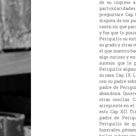
de su ingreso a
particularidade
preguntare. Cap. I
disputa de sus pa
razón en qué paró
y fue que lo pusi
Periquillo su ent
su grado y otras c
el que nuestro ba
algo curioso y en
sucesos que le 
Periquillo alguna
su casa. Cap. IX.
con su padre sobr
padre de Periqui
abandona. Quiere 
otras cosillas. 
arrepiente en el
esto. Cap. XII. T
padre de Periqu
Periquillo de qu
funerales, pésame
bailes, y hace u