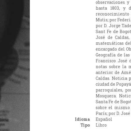
observaciones 
hasta 1803, y 
reconocimiento a
Mutis; por Feder
por D. Jorge Tad
Sant Fe de Bogot
José de Caldas,
matemáticas del
encargado del Ob
Geografía de las
Francisco José 
notas sobre la 
anterior de Amér
Caldas. Noticia 
ciudad de Popayá
parroquiales, po
Mosquera. Notic
Santa Fe de Bogo
sobre el mismo 
París; por D. Jos
Idioma
Español
Tipo
Libro