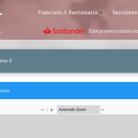
Francisco J. Santamaría
Secciones
Este proyecto contó con
omo II
esión