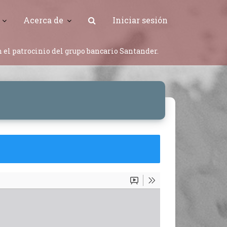
Acerca de
Iniciar sesión
 el patrocinio del grupo bancario Santander.