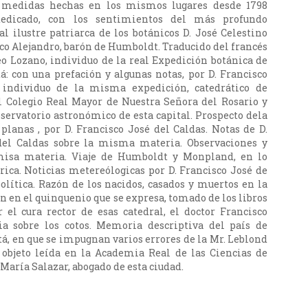
y medidas hechas en los mismos lugares desde 1798
dedicado, con los sentimientos del más profundo
l ilustre patriarca de los botánicos D. José Celestino
ico Alejandro, barón de Humboldt. Traducido del francés
eo Lozano, individuo de la real Expedición botánica de
á: con una prefación y algunas notas, por D. Francisco
 individuo de la misma expedición, catedrático de
 Colegio Real Mayor de Nuestra Señora del Rosario y
servatorio astronómico de esta capital. Prospecto dela
 planas , por D. Francisco José del Caldas. Notas de D.
del Caldas sobre la misma materia. Observaciones y
misa materia. Viaje de Humboldt y Monpland, en lo
ica. Noticias metereólogicas por D. Francisco José de
política. Razón de los nacidos, casados y muertos en la
n en el quinquenio que se expresa, tomado de los libros
r el cura rector de esas catedral, el doctor Francisco
ia sobre los cotos. Memoria descriptiva del país de
tá, en que se impugnan varios errores de la Mr. Leblond
objeto leída en la Academia Real de las Ciencias de
é María Salazar, abogado de esta ciudad.