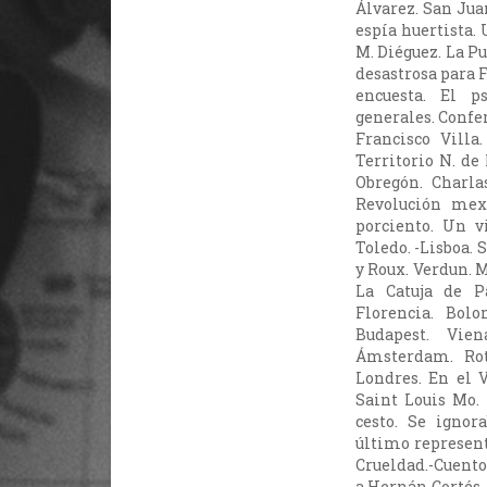
Álvarez. San Jua
espía huertista. 
M. Diéguez. La P
desastrosa para F
encuesta. El ps
generales. Confer
Francisco Villa
Territorio N. de 
Obregón. Charla
Revolución mex
porciento. Un v
Toledo. -Lisboa. 
y Roux. Verdun. M
La Catuja de P
Florencia. Bolon
Budapest. Vie
Ámsterdam. Rott
Londres. En el 
Saint Louis Mo. 
cesto. Se ignor
último represent
Crueldad.-Cuento
a Hernán Cortés.