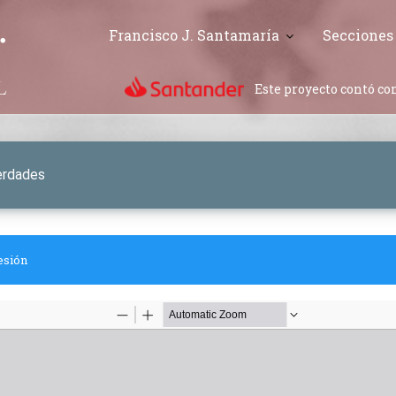
Francisco J. Santamaría
Secciones
Este proyecto contó con
erdades
esión