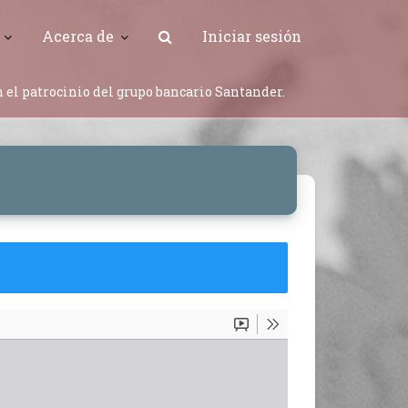
Acerca de
Iniciar sesión
 el patrocinio del grupo bancario Santander.