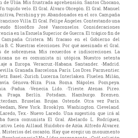
n de Ulúa. Mis frustrada aprehensión. Santos Chocano,
Un tupido velo. El Gral. Álvaro Obregón. El Gral. Manuel
unitiva, Pershing y yo. Abandonados en el oro. Campaña
rancisco Villa. El Gral. Felipe Ángeles. Contestando una
eudo filosófico José Vasconselos. Consideraciones
encia en la Escuela Superior de Guerra. El trágico fin de
. Campaña Cristera. Mi fracaso en el Gobierno del
la B. C. Nuestras elecciones. Por qué asesinado el Gral.
s de sobremesa. Mis recuerdos e indiscreciones. La
icana no es comunista ni utópica. Nuestro setenta
iaje a Europa. Veracruz.-Habana. Santander. -Madrid.
Sevilla. Granada. Barcelona. París. Los Dres. Parmentier.
etz. Basel.-Zurich. Lucerna. Interlaken. Fluelen. Milán,
avía. Génova.-Niza. Pisa. Roma. Nápoles. Pompeya.
ia. -Padua. -Venecia. Lido. -Trieste. Atenas. Pireo.
na. Praga. Berlín. Potsdam. Hamburgo. Bremen.
erdam. Bruselas. Brujas. Ostende. Otra vez París.
Veedam, New York. Brooklyn. Washington. Cleveland.
Laredo, Tex.- Nuevo Laredo. Una sugestión que irá al
aba fuera comunista El Gral. Abelardo L. Rodríguez,
ativo. León Aillaud. Huidobro de Azúa. Alfredo Álvarez.
. Misterios del corazón. Hay que eregir un monumento
 ¿Revolucionario? No. Líder vergonzante. ¿Cuál religión