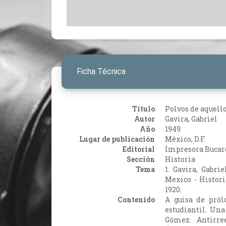
Ficha Técnica
Título
Polvos de aquell
Autor
Gavira, Gabriel
Año
1949
Lugar de publicación
México, D.F.
Editorial
Impresora Bucar
Sección
Historia
Tema
1. Gavira, Gabrie
Mexico - Historia
1920.
Contenido
A guisa de pról
estudiantil. Una
Gómez. Antirree