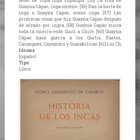
Muet de Topa Inga Yupangui. [55] La vida de
Guayna Cápac, inga onceno. [56] Dan la borla de
inga a Guayna Cápac, oceno inga. [57] Las
primeras cosas que hix Guayna Cápac después
de alzado por ingra. [58] Guayna Capác visita
toda la tuierra esde Quiti a Chile. [60] Guayna
Cápac hace guerra a los Quitis, Pastos,
Carangues, Cayambis y Guacabilicas. [61] Los Ch
Idioma
Español
Tipo
Libro