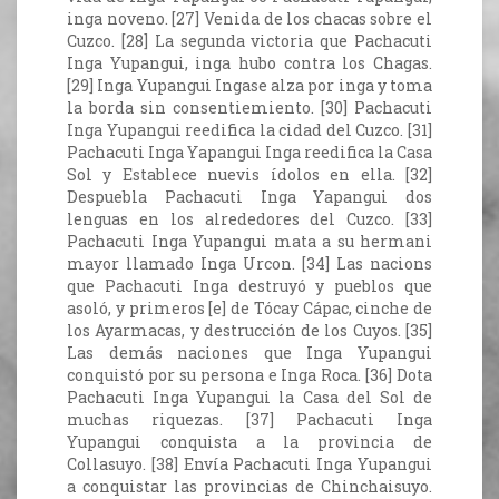
inga noveno. [27] Venida de los chacas sobre el
Cuzco. [28] La segunda victoria que Pachacuti
Inga Yupangui, inga hubo contra los Chagas.
[29] Inga Yupangui Ingase alza por inga y toma
la borda sin consentiemiento. [30] Pachacuti
Inga Yupangui reedifica la cidad del Cuzco. [31]
Pachacuti Inga Yapangui Inga reedifica la Casa
Sol y Establece nuevis ídolos en ella. [32]
Despuebla Pachacuti Inga Yapangui dos
lenguas en los alrededores del Cuzco. [33]
Pachacuti Inga Yupangui mata a su hermani
mayor llamado Inga Urcon. [34] Las nacions
que Pachacuti Inga destruyó y pueblos que
asoló, y primeros [e] de Tócay Cápac, cinche de
los Ayarmacas, y destrucción de los Cuyos. [35]
Las demás naciones que Inga Yupangui
conquistó por su persona e Inga Roca. [36] Dota
Pachacuti Inga Yupangui la Casa del Sol de
muchas riquezas. [37] Pachacuti Inga
Yupangui conquista a la provincia de
Collasuyo. [38] Envía Pachacuti Inga Yupangui
a conquistar las provincias de Chinchaisuyo.