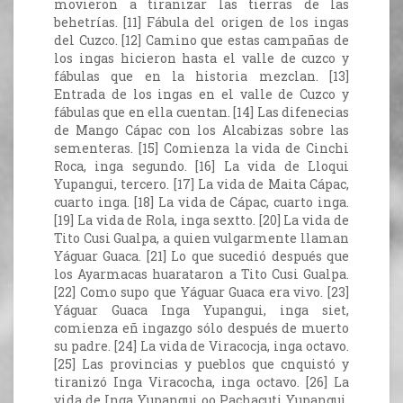
movieron a tiranizar las tierras de las
behetrías. [11] Fábula del origen de los ingas
del Cuzco. [12] Camino que estas campañas de
los ingas hicieron hasta el valle de cuzco y
fábulas que en la historia mezclan. [13]
Entrada de los ingas en el valle de Cuzco y
fábulas que en ella cuentan. [14] Las difenecias
de Mango Cápac con los Alcabizas sobre las
sementeras. [15] Comienza la vida de Cinchi
Roca, inga segundo. [16] La vida de Lloqui
Yupangui, tercero. [17] La vida de Maita Cápac,
cuarto inga. [18] La vida de Cápac, cuarto inga.
[19] La vida de Rola, inga sextto. [20] La vida de
Tito Cusi Gualpa, a quien vulgarmente llaman
Yáguar Guaca. [21] Lo que sucedió después que
los Ayarmacas huarataron a Tito Cusi Gualpa.
[22] Como supo que Yáguar Guaca era vivo. [23]
Yáguar Guaca Inga Yupangui, inga siet,
comienza eñ ingazgo sólo después de muerto
su padre. [24] La vida de Viracocja, inga octavo.
[25] Las provincias y pueblos que cnquistó y
tiranizó Inga Viracocha, inga octavo. [26] La
vida de Inga Yupangui oo Pachacuti Yupangui,