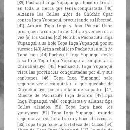
[39] PachacutiInga Yupupangui hace mitimás
en toda la tierra que tenía conquistada. [40]
Alzanse los Collas hijos de Chíchic Cpac
contra Inga Yupangui, procuriando su libertad.
[41] Amaro Topa Inga y Apo Páucar Usno
prosiguen la conquita del Collao y vencen otra
vez [a] los Collas. [42] Nombra Pachacutu Inga
Yupangui a us hojo Topa Inga Yupangui por su
sucesor. [43] Arma caballero Pachacuti a su hijo
Topa Inga. [44] Pachacuti Inga Yupangui envía
a su hijo Topa Inga Yupangui a conquistar a
Chinchaisuyo. [45] Pachsacuti Inga Yupangui
vista las provincias conquistadas por él y sus
capitanes. [46] Topa Inga Yupangui sale
segunda vez a conquistar lo que quedaba de
Chinchaisuyo, por mandado de su padre. [47]
Muerte de Pachacuti Inga décimo. [49]Topa
Inga Yupangui va[a] conquistae y allanar ñps
Collas alzados. [51] Topa Inga hace los
yanayacos. [52] Topa Inga Yupangui manda
segunda vz a vsita la tierra y hacr otras cosas.
[53] Topa Inga hace la fortaleza del Cuzco. [54]