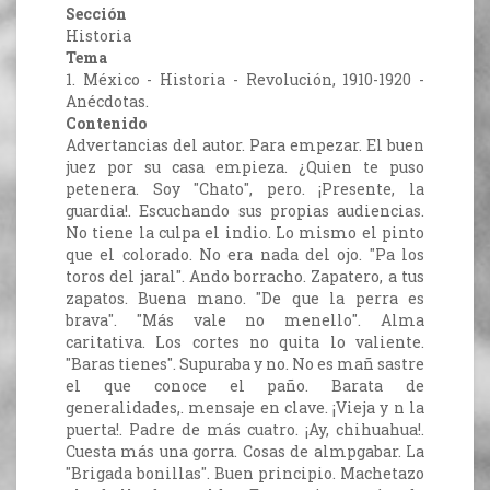
Sección
Historia
Tema
1. México - Historia - Revolución, 1910-1920 -
Anécdotas.
Contenido
Advertancias del autor. Para empezar. El buen
juez por su casa empieza. ¿Quien te puso
petenera. Soy "Chato", pero. ¡Presente, la
guardia!. Escuchando sus propias audiencias.
No tiene la culpa el indio. Lo mismo el pinto
que el colorado. No era nada del ojo. "Pa los
toros del jaral". Ando borracho. Zapatero, a tus
zapatos. Buena mano. "De que la perra es
brava". "Más vale no menello". Alma
caritativa. Los cortes no quita lo valiente.
"Baras tienes". Supuraba y no. No es mañ sastre
el que conoce el paño. Barata de
generalidades,. mensaje en clave. ¡Vieja y n la
puerta!. Padre de más cuatro. ¡Ay, chihuahua!.
Cuesta más una gorra. Cosas de almpgabar. La
"Brigada bonillas". Buen principio. Machetazo