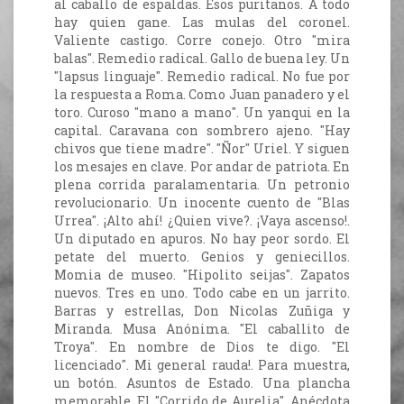
al caballo de espaldas. Esos puritanos. A todo
hay quien gane. Las mulas del coronel.
Valiente castigo. Corre conejo. Otro "mira
balas". Remedio radical. Gallo de buena ley. Un
"lapsus linguaje". Remedio radical. No fue por
la respuesta a Roma. Como Juan panadero y el
toro. Curoso "mano a mano". Un yanqui en la
capital. Caravana con sombrero ajeno. "Hay
chivos que tiene madre". "Ñor" Uriel. Y siguen
los mesajes en clave. Por andar de patriota. En
plena corrida paralamentaria. Un petronio
revolucionario. Un inocente cuento de "Blas
Urrea". ¡Alto ahí! ¿Quien vive?. ¡Vaya ascenso!.
Un diputado en apuros. No hay peor sordo. El
petate del muerto. Genios y geniecillos.
Momia de museo. "Hipolito seijas". Zapatos
nuevos. Tres en uno. Todo cabe en un jarrito.
Barras y estrellas, Don Nicolas Zuñiga y
Miranda. Musa Anónima. "El caballito de
Troya". En nombre de Dios te digo. "El
licenciado". Mi general rauda!. Para muestra,
un botón. Asuntos de Estado. Una plancha
memorable. El "Corrido de Aurelia". Anécdota