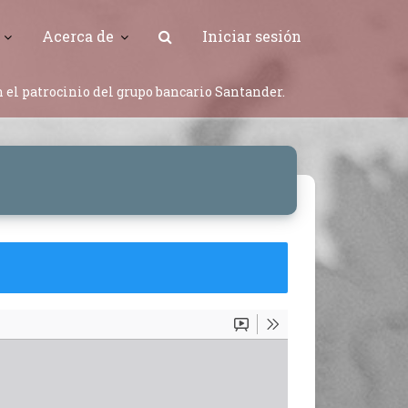
Acerca de
Iniciar sesión
 el patrocinio del grupo bancario Santander.