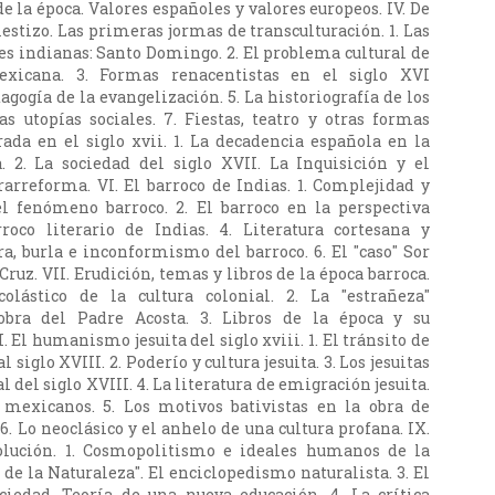
e la época. Valores españoles y valores europeos. IV. De
estizo. Las primeras jormas de transculturación. 1. Las
s indianas: Santo Domingo. 2. El problema cultural de
exicana. 3. Formas renacentistas en el siglo XVI
gogía de la evangelización. 5. La historiografía de los
as utopías sociales. 7. Fiestas, teatro y otras formas
rada en el siglo xvii. 1. La decadencia española en la
. 2. La sociedad del siglo XVII. La Inquisición y el
rarreforma. VI. El barroco de Indias. 1. Complejidad y
el fenómeno barroco. 2. El barroco en la perspectiva
rroco literario de Indias. 4. Literatura cortesana y
ira, burla e inconformismo del barroco. 6. El "caso" Sor
Cruz. VII. Erudición, temas y libros de la época barroca.
olástico de la cultura colonial. 2. La "estrañeza"
obra del Padre Acosta. 3. Libros de la época y su
I. El humanismo jesuita del siglo xviii. 1. El tránsito de
l siglo XVIII. 2. Poderío y cultura jesuita. 3. Los jesuitas
al del siglo XVIII. 4. La literatura de emigración jesuita.
mexicanos. 5. Los motivos bativistas en la obra de
6. Lo neoclásico y el anhelo de una cultura profana. IX.
olución. 1. Cosmopolitismo e ideales humanos de la
ro de la Naturaleza". El enciclopedismo naturalista. 3. El
ciedad. Teoría de una nueva educación. 4. La crítica