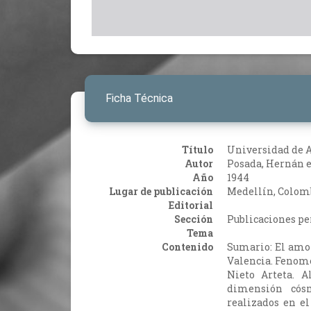
Ficha Técnica
Título
Universidad de 
Autor
Posada, Hernán e
Año
1944
Lugar de publicación
Medellín, Colom
Editorial
Sección
Publicaciones pe
Tema
Contenido
Sumario: El amor
Valencia. Fenomen
Nieto Arteta. A
dimensión cósm
realizados en e