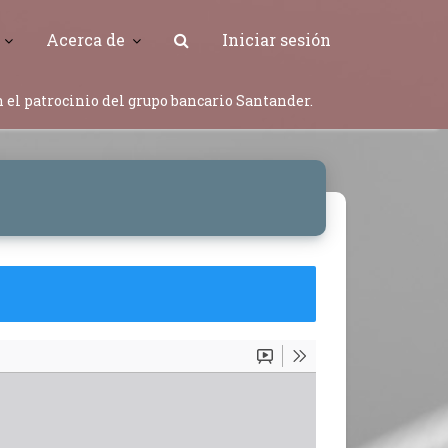
Acerca de
Iniciar sesión
 el patrocinio del grupo bancario Santander.