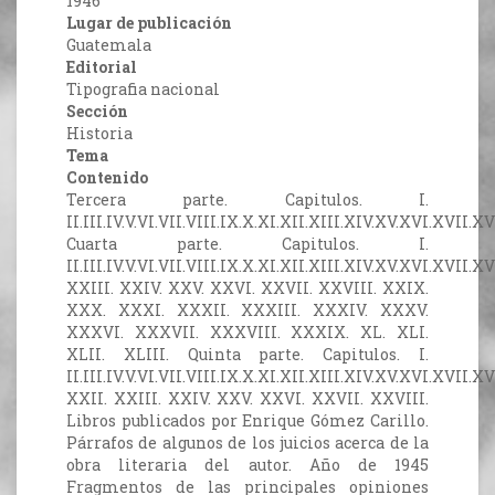
1946
Lugar de publicación
Guatemala
Editorial
Tipografia nacional
Sección
Historia
Tema
Contenido
Tercera parte. Capitulos. I.
II.III.IV.V.VI.VII.VIII.IX.X.XI.XII.XIII.XIV.XV.XVI.XVII.
Cuarta parte. Capitulos. I.
II.III.IV.V.VI.VII.VIII.IX.X.XI.XII.XIII.XIV.XV.XVI.XVII.
XXIII. XXIV. XXV. XXVI. XXVII. XXVIII. XXIX.
XXX. XXXI. XXXII. XXXIII. XXXIV. XXXV.
XXXVI. XXXVII. XXXVIII. XXXIX. XL. XLI.
XLII. XLIII. Quinta parte. Capitulos. I.
II.III.IV.V.VI.VII.VIII.IX.X.XI.XII.XIII.XIV.XV.XVI.XVII.
XXII. XXIII. XXIV. XXV. XXVI. XXVII. XXVIII.
Libros publicados por Enrique Gómez Carillo.
Párrafos de algunos de los juicios acerca de la
obra literaria del autor. Año de 1945
Fragmentos de las principales opiniones