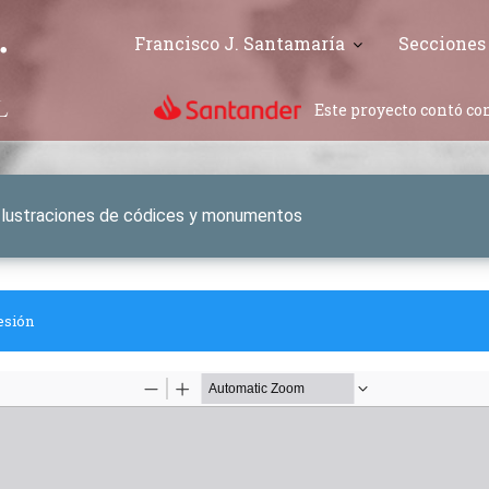
Francisco J. Santamaría
Secciones
Este proyecto contó con
a. Ilustraciones de códices y monumentos
esión