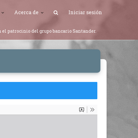
Acerca de
Iniciar sesión
 el patrocinio del grupo bancario Santander.