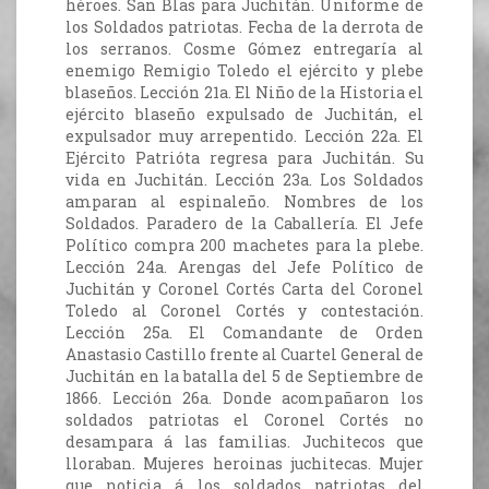
héroes. San Blas para Juchitán. Uniforme de
los Soldados patriotas. Fecha de la derrota de
los serranos. Cosme Gómez entregaría al
enemigo Remigio Toledo el ejército y plebe
blaseños. Lección 21a. El Niño de la Historia el
ejército blaseño expulsado de Juchitán, el
expulsador muy arrepentido. Lección 22a. El
Ejército Patrióta regresa para Juchitán. Su
vida en Juchitán. Lección 23a. Los Soldados
amparan al espinaleño. Nombres de los
Soldados. Paradero de la Caballería. El Jefe
Político compra 200 machetes para la plebe.
Lección 24a. Arengas del Jefe Político de
Juchitán y Coronel Cortés Carta del Coronel
Toledo al Coronel Cortés y contestación.
Lección 25a. El Comandante de Orden
Anastasio Castillo frente al Cuartel General de
Juchitán en la batalla del 5 de Septiembre de
1866. Lección 26a. Donde acompañaron los
soldados patriotas el Coronel Cortés no
desampara á las familias. Juchitecos que
lloraban. Mujeres heroinas juchitecas. Mujer
que noticia á los soldados patriotas del