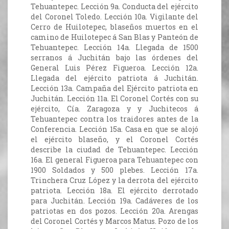
Tehuantepec. Lección 9a. Conducta del ejército
del Coronel Toledo. Lección 10a. Vigilante del
Cerro de Huilotepec, blaseños muertos en el
camino de Huilotepec á San Blas y Panteón de
Tehuantepec. Lección 14a. Llegada de 1500
serranos á Juchitán bajo las órdenes del
General Luis Pérez Figueroa. Lección 12a.
Llegada del ejército patriota á Juchitán.
Lección 13a. Campaña del Ejército patriota en
Juchitán. Lección 11a. El Coronel Cortés con su
ejército, Cía. Zaragoza y y Juchitecos á
Tehuantepec contra los traidores antes de la
Conferencia. Lección 15a. Casa en que se alojó
el ejército blaseño, y el Coronel Cortés
describe la ciudad de Tehuantepec. Lección
16a. El general Figueroa para Tehuantepec con
1900 Soldados y 500 plebes. Lección 17a.
Trinchera Cruz López y la derrota del ejército
patriota. Lección 18a. El ejército derrotado
para Juchitán. Lección 19a. Cadáveres de los
patriotas en dos pozos. Lección 20a. Arengas
del Coronel Cortés y Marcos Matus. Pozo de los