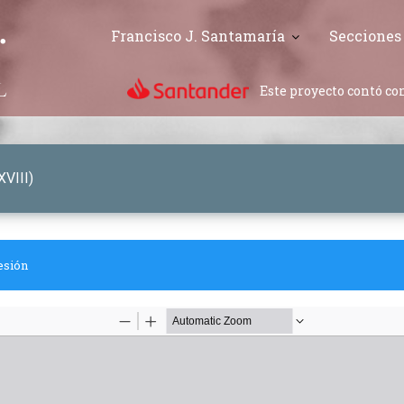
Francisco J. Santamaría
Secciones
Este proyecto contó con
XVIII)
esión