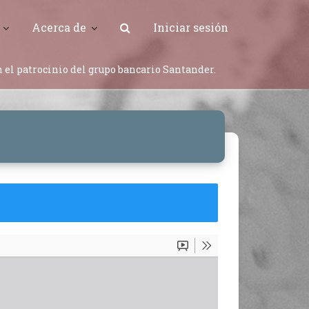
Acerca de
Iniciar sesión
 el patrocinio del grupo bancario Santander.