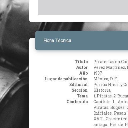
Ficha Técnica
Título
Piraterías en Ca
Autor
Pérez Martínez, 
Año
1937
Lugar de publicación
México, D. F.
Editorial
Porrúa Hnos. y Ci
Sección
Historia
Tema
1. Piratas. 2. Bu
Contenido
Capítulo I. Ant
Piratas. Buques. 
Iniciales. Pasan
XVII. Crecimien
amago. Pié de P