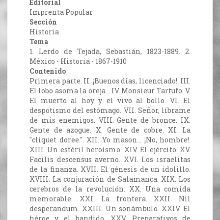
Editorial
Imprenta Popular
Sección
Historia
Tema
1. Lerdo de Tejada, Sebastián, 1823-1889. 2.
México - Historia - 1867-1910
Contenido
Primera parte. II. ¡Buenos días, licenciado!. III.
El lobo asoma la oreja... IV. Monsieur Tartufo. V.
El muerto al hoy y el vivo al bollo. VI. El
despotismo del estómago. VII. Señor, líbrame
de mis enemigos. VIII. Gente de bronce. IX.
Gente de azogue. X. Gente de cobre. XI. La
"cliquet doree.". XII. Yo mason... ¡No, hombre!.
XIII. Un estéril heroísmo. XIV. El ejército. XV.
Facilis descensus averno. XVI. Los israelitas
de la finanza. XVII. El génesis de un idolillo.
XVIII. La conjuración de Salamanca. XIX. Los
cerebros de la revolución. XX. Una comida
memorable. XXI. La frontera. XXII. Nil
desperandum. XXIII. Un sonámbulo. XXIV. El
héroe y el bandido. XXV. Preparativos de