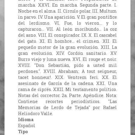
marcha. XXVI. En marcha. Segunda parte. I.
Noche en el alma. II. Círculo polar. III. Multum
in parvo. IV. Una aparición. V. El gran pontífice
del lerdismo. VI. Fue, lo vieron... y lo
capturaron... VII. Al león moribundo... la coz
del asno. VIII. El conspirador. IX. X. El cascabel
del gato. XI. El hombre... el crimen. XII. El
pequeño motor de la gran evolución. XIII. La
gran evolución. XIV. Cordón sanitario. XV.
Burro viejo y luna nueva. XVI. El rouge et noir.
XVIII. "Don Sebastián, pido a usted mil
perdones.". XVIII. Abraham: A tout seigneur,
tacet honneur!. XIX. Ventrem feri. XX. El
asesinato de García de la cadena. XXI. Una
rama de ciprés. XXII. Mi testamento político.
Notas del corrector. 2a. Parte. Apéndice. Nota:
Contiene recortes periodísticos. "Las
Memorias de Lerdo de Tejada" por Rafael
Heliodoro Valle.
Idioma
Español
Tipo