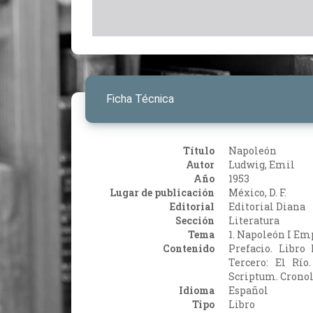
Ficha Técnica
Título
Napoleón
Autor
Ludwig, Emil
Año
1953
Lugar de publicación
México, D. F.
Editorial
Editorial Diana
Sección
Literatura
Tema
1. Napoleón I Em
Contenido
Prefacio. Libro
Tercero: El Río
Scriptum. Cronol
Idioma
Español
Tipo
Libro