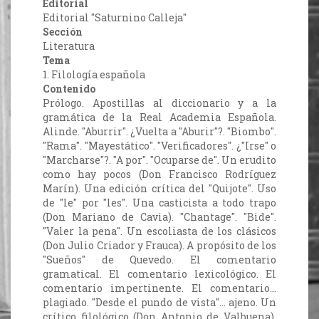
Editorial
Editorial "Saturnino Calleja"
Sección
Literatura
Tema
1. Filología española
Contenido
Prólogo. Apostillas al diccionario y a la
gramática de la Real Academia Española.
Alinde. "Aburrir". ¿Vuelta a "Aburir"?. "Biombo".
"Rama". "Mayestático". "Verificadores". ¿"Irse" o
"Marcharse"?. "A por". "Ocuparse de". Un erudito
como hay pocos (Don Francisco Rodríguez
Marín). Una edición crítica del "Quijote". Uso
de "le" por "les". Una casticista a todo trapo
(Don Mariano de Cavia). "Chantage". "Bide".
"Valer la pena". Un escoliasta de los clásicos
(Don Julio Criador y Frauca). A propósito de los
"Sueños" de Quevedo. El comentario
gramatical. El comentario lexicológico. El
comentario impertinente. El comentario...
plagiado. "Desde el pundo de vista"... ajeno. Un
crítico filológico (Don Antonio de Valbuena).