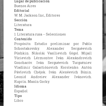
Lugar de publicación
Buenos Aires
Editorial
W. M. Jackson Inc., Editores
Sección
Literatura
Tema
1. Literatura rusa -- Selecciones
Contenido
Propósito. Estudio preliminar por Pablo
Schostakovsky. Alexander Serguéevich
Púshkin. Nikolái Vasílievich Gógol. Mijaíl
Yúrievich Lérmontov. Iván Alexándrovich
Goncharóv. Iván Serguéevich Turguéniev.
Vladímir Galactiónovich Korolenko. Antón
Pávlovich Chéjok. Iván Alexéevich Búnin.
Leonid Andreiev. Alexander Ivánovich.
Kuprín. Maxín Gorky.
Idioma
Español
Tipo
Libro