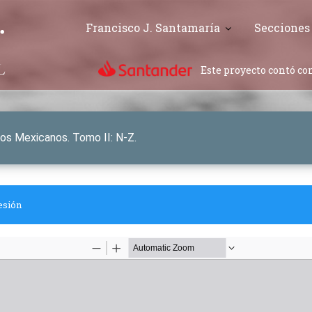
Francisco J. Santamaría
Secciones
Este proyecto contó con
hos Mexicanos. Tomo II: N-Z.
esión