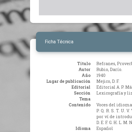
Ficha Técnica
Título
Refranes, Prover
Autor
Rubio, Darío.
Año
1940
Lugar de publicación
Mejico, D. F.
Editorial
Editorial A. P. M
Sección
Lexicografía y li
Tema
Contenido
Voces del idioma 
P. Q. R. S. T. U.
por ví de introdu
D. E. F. G. H. L. M. N
Idioma
Español