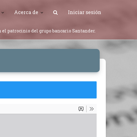
Acerca de
Iniciar sesión
 el patrocinio del grupo bancario Santander.