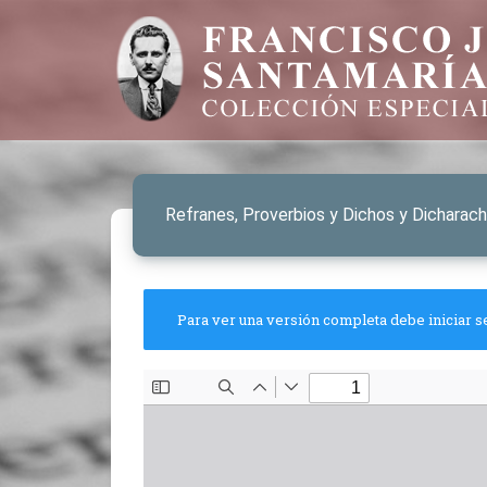
Refranes, Proverbios y Dichos y Dicharac
Para ver una versión completa debe iniciar s