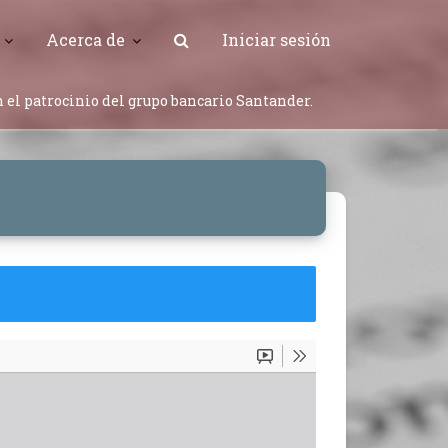
Acerca de
Iniciar sesión
 el patrocinio del grupo bancario Santander.