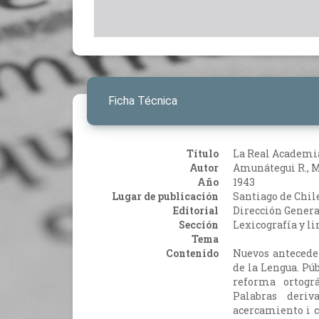
Ficha Técnica
Título
La Real Academia
Autor
Amunátegui R., M
Año
1943
Lugar de publicación
Santiago de Chil
Editorial
Dirección Genera
Sección
Lexicografía y li
Tema
Contenido
Nuevos antecede
de la Lengua. Púb
reforma ortogr
Palabras deri
acercamiento i c