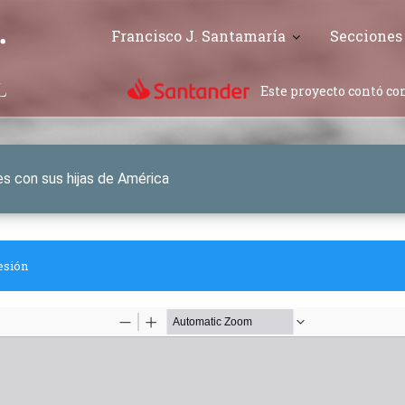
Francisco J. Santamaría
Secciones
Este proyecto contó con
s con sus hijas de América
esión