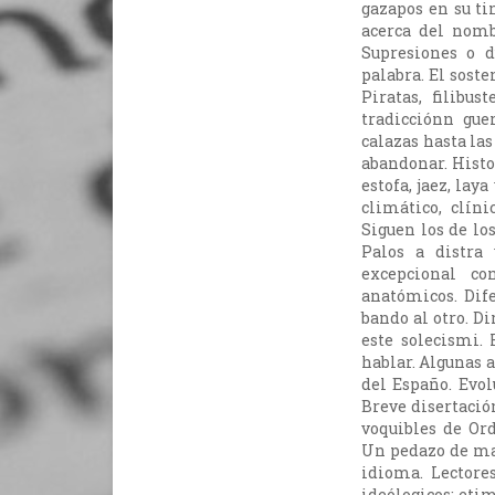
gazapos en su tin
acerca del nomb
Supresiones o d
palabra. El sost
Piratas, filibus
tradicciónn guer
calazas hasta las
abandonar. Histor
estofa, jaez, lay
climático, clín
Siguen los de lo
Palos a distra 
excepcional co
anatómicos. Dif
bando al otro. Di
este solecismi. 
hablar. Algunas a
del Españo. Evol
Breve disertación
voquibles de Ord
Un pedazo de mae
idioma. Lectore
ideólogicos; etim