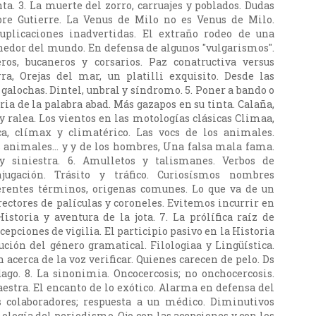
ta. 3. La muerte del zorro, carruajes y poblados. Dudas
re Gutierre. La Venus de Milo no es Venus de Milo.
uplicaciones inadvertidas. El extraño rodeo de una
enedor del mundo. En defensa de algunos "vulgarismos".
teros, bucaneros y corsarios. Paz conatructiva versus
ra, Orejas del mar, un platilli exquisito. Desde las
 galochas. Dintel, unbral y síndromo. 5. Poner a bando o
ia de la palabra abad. Más gazapos en su tinta. Calaña,
a y ralea. Los vientos en las motologías clásicas Climaa,
ica, clímax y climatérico. Las vocs de los animales.
s animales... y y de los hombres, Una falsa mala fama.
y siniestra. 6. Amulletos y talismanes. Verbos de
njugación. Trásito y tráfico. Curiosísmos nombres
erentes términos, origenas comunes. Lo que va de un
rectores de palículas y coroneles. Evitemos incurrir en
Historia y aventura de la jota. 7. La prólífica raíz de
cepciones de vigilia. El participio pasivo en la Historia
ución del género gramatical. Filologiaa y Lingüística.
 acerca de la voz verificar. Quienes carecen de pelo. Ds
ago. 8. La sinonimia. Oncocercosis; no onchocercosis.
stra. El encanto de lo exótico. Alarma en defensa del
s colaboradores; respuesta a un médico. Diminutivos
ología del periodismo. Ojo con las acepciones y con los