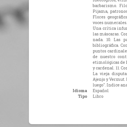
barbarismo. Fil
Pijama, patronos
Flores geográfic
voces numerales.
Una crítica infu
las máscaras. Con
nada. 10. Las p
bibliográfica. C
puntos cardinales
de nuestro cont
etimológicas de l
y cardenal. 11. Co
La vieja disput
Ajenjo y Vermut. 
luego". Indice an
Idioma
Español
Tipo
Libro