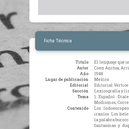
Ficha Técnica
Título
El lenguaje que u
Autor
Coen Anitua, Arr
Año
1948
Lugar de publicación
México
Editorial
Editorial Vertice
Sección
Lexicografía y li
Tema
1. Español -Dial
Modismos, Correc
Contenido
Los Indoeuropeo
iraníos. Los hele
la palabra burocr
fantasmas y duq