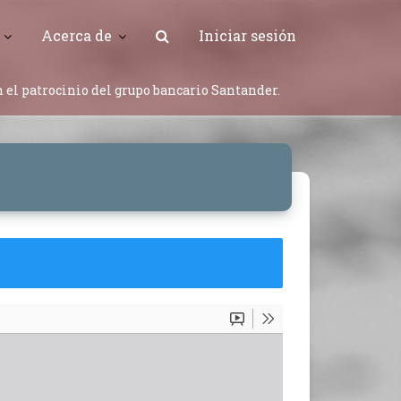
Acerca de
Iniciar sesión
 el patrocinio del grupo bancario Santander.