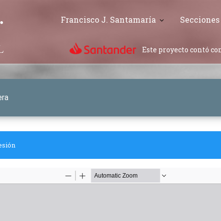
Francisco J. Santamaría
Secciones
Este proyecto contó con
era
esión