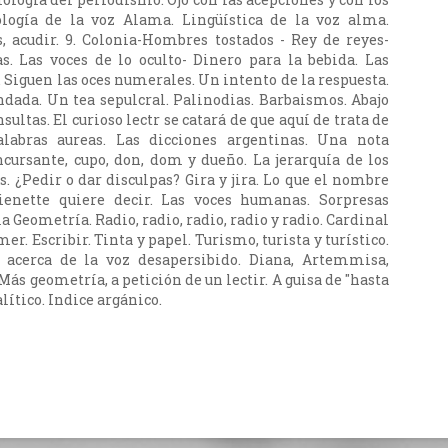
ología de la voz Alama. Lingüística de la voz alma.
, acudir. 9. Colonia-Hombres tostados - Rey de reyes-
as. Las voces de lo oculto- Dinero para la bebida. Las
 Siguen las oces numerales. Un intento de la respuesta.
ndada. Un tea sepulcral. Palinodias. Barbaismos. Abajo
sultas. El curioso lectr se catará de que aquí de trata de
alabras aureas. Las dicciones argentinas. Una nota
oncursante, cupo, don, dom y dueño. La jerarquía de los
. ¿Pedir o dar disculpas? Gira y jira. Lo que el nombre
ienette quiere decir. Las voces humanas. Sorpresas
a Geometría. Radio, radio, radio, radio y radio. Cardinal
mer. Escribir. Tinta y papel. Turismo, turista y turístico.
a acerca de la voz desapersibido. Diana, Artemmisa,
Más geometría, a petición de un lectir. A guisa de "hasta
alítico. Indice argánico.