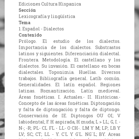
Ediciones Cultura Hispanica
Sección
Lexicografía y lingüística
Tema
1. Español - Dialectos
Contenido
Prólogo. El estudio de los dialectos.
Importancia de los dialectos. Substrastos
latinos y siguientes. Diferenciación dialectal.
Frontera. Metodología. El castellano y los
dialectos. Su invasión. El castellano en bocas
dialectales. Toponimia. Huellas. Diversos
trabajos. Bibliografía general. Latíb común.
Generalidades. El latín español. Regiones
latinas. Romantización. Latín medieval.
Áreas fonéticas. I. Actuales.- II. Históricas.-
Concepto de las áreas fonéticas. Diptongación
y falta de diptongación y falta de diptongo.
Conservación de IE. Diptongos OU OI; V
labiodental; F. H aspirada, H muda; L > LL; G, I. -
N-; -R; PL- CL FL - LL- O CH-. LM Y M; LP; LB Y
LV; SC; CT; LL - Y. C´L Y G´L. NG¨L; BY. Areas