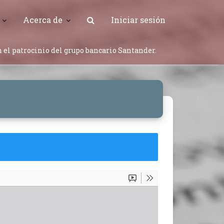
Acerca de
Iniciar sesión
 el patrocinio del grupo bancario Santander.