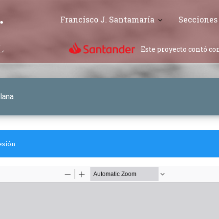
Francisco J. Santamaría
Secciones
Este proyecto contó con
lana
esión