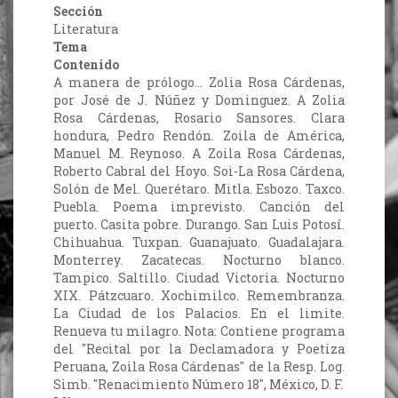
Sección
Literatura
Tema
Contenido
A manera de prólogo… Zolia Rosa Cárdenas,
por José de J. Núñez y Dominguez. A Zolia
Rosa Cárdenas, Rosario Sansores. Clara
hondura, Pedro Rendón. Zoila de América,
Manuel M. Reynoso. A Zoila Rosa Cárdenas,
Roberto Cabral del Hoyo. Soi-La Rosa Cárdena,
Solón de Mel. Querétaro. Mitla. Esbozo. Taxco.
Puebla. Poema imprevisto. Canción del
puerto. Casita pobre. Durango. San Luis Potosí.
Chihuahua. Tuxpan. Guanajuato. Guadalajara.
Monterrey. Zacatecas. Nocturno blanco.
Tampico. Saltillo. Ciudad Victoria. Nocturno
XIX. Pátzcuaro. Xochimilco. Remembranza.
La Ciudad de los Palacios. En el limite.
Renueva tu milagro. Nota: Contiene programa
del "Recital por la Declamadora y Poetiza
Peruana, Zoila Rosa Cárdenas" de la Resp. Log.
Simb. "Renacimiento Número 18", México, D. F.