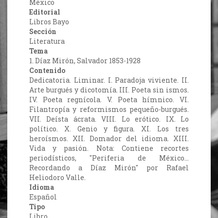
México
Editorial
Libros Bayo
Sección
Literatura
Tema
1. Díaz Mirón, Salvador 1853-1928
Contenido
Dedicatoria. Liminar. I. Paradoja viviente. II.
Arte burgués y dicotomía. III. Poeta sin ismos.
IV. Poeta regnícola. V. Poeta hímnico. VI.
Filantropía y reformismos pequeño-burgués.
VII. Deísta ácrata. VIII. Lo erótico. IX. Lo
político. X. Genio y figura. XI. Los tres
heroísmos. XII. Domador del idioma. XIII.
Vida y pasión. Nota: Contiene recortes
periodísticos, "Periferia de México...
Recordando a Díaz Mirón" por Rafael
Heliodoro Valle.
Idioma
Español
Tipo
Libro