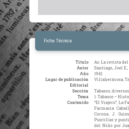
Ficha Técnica
Título
As: La revista d
Autor
Santiago, Joel E.,
Año
1941
Lugar de publicación
Villahermosa, T
Editorial
Sección
Tabasco, diversos
Tema
1. Tabasco – Hist
Contenido
“El Viajero”. La 
Farmacia Caball
Corona. J. Guim
Puntillas y punti
del Niño por Jua