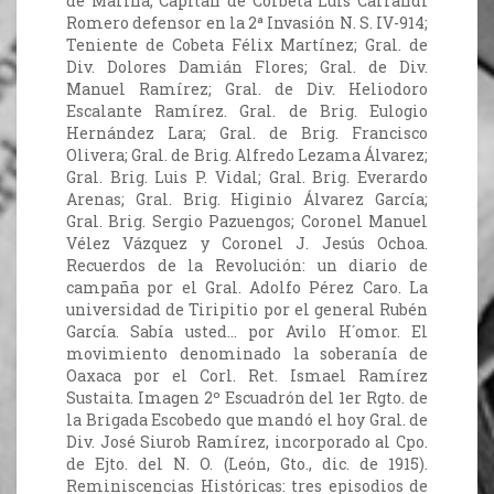
de Marina; Capitán de Corbeta Luis Carrandi
Romero defensor en la 2ª Invasión N. S. IV-914;
Teniente de Cobeta Félix Martínez; Gral. de
Div. Dolores Damián Flores; Gral. de Div.
Manuel Ramírez; Gral. de Div. Heliodoro
Escalante Ramírez. Gral. de Brig. Eulogio
Hernández Lara; Gral. de Brig. Francisco
Olivera; Gral. de Brig. Alfredo Lezama Álvarez;
Gral. Brig. Luis P. Vidal; Gral. Brig. Everardo
Arenas; Gral. Brig. Higinio Álvarez García;
Gral. Brig. Sergio Pazuengos; Coronel Manuel
Vélez Vázquez y Coronel J. Jesús Ochoa.
Recuerdos de la Revolución: un diario de
campaña por el Gral. Adolfo Pérez Caro. La
universidad de Tiripitio por el general Rubén
García. Sabía usted… por Avilo H´omor. El
movimiento denominado la soberanía de
Oaxaca por el Corl. Ret. Ismael Ramírez
Sustaita. Imagen 2º Escuadrón del 1er Rgto. de
la Brigada Escobedo que mandó el hoy Gral. de
Div. José Siurob Ramírez, incorporado al Cpo.
de Ejto. del N. O. (León, Gto., dic. de 1915).
Reminiscencias Históricas: tres episodios de