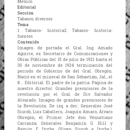
México
Editorial
Sección
Tabasco, diversos
Tema
1. Tabasco- historia2. Tabasco- historia-
fuentes
Contenido
Imagen de portada el Gral. Ing. Amado
Aguirre, ex Secretario de Comunicaciones y
Obras Públicas del 15 de julio de 1921 hasta el
30 de noviembre de 1924 terminación del
periodo de Gobierno de del Gral. Obregón.
Nació en el mineral de San Sebastián, Jal., el
8…. Editorial: El padre de la patria. Página de
nuestro director: Grandes precursores de la
revolución por el Gral. de Div. Salvador
Alvarado. Imagen de grandes precursores de
la Revolución. De izq. a der.: Generales José
Siurob, Luis Caballero, Joaquín Amaro, Álvaro
Obregón; el Primer Jefe don Venustiano
Carranza; Generales Benjamín G. Hill y
Ramón F. Iturbe. (Viven Siurob e Iturbe.).