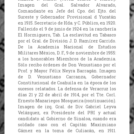
Imagen del Gral. Salvador Alvarado,
Comandante en Jefe del Cpo. del Ejto. del
Sureste y Gobernador Provisional d Yucatán
en 1915. Secretario de Hda. y C. Público, en 1920.
Fallecido el 9 de junio de 1924 en la ranchería
El Hormiguero, Tab. La esclavitud en Tabasco
por el Gral. de División J. D. Ramírez Garrido.
De la Academia Nacional de Estudios
Militares México, D. F., 9 de noviembre de 1955:
a los honorables Miembros de la Academia.
Sólo recibo órdenes de Don Venustiano por el
Prof. y Mayor Félix Neyra Barragán. Imagen
de D. Venustiano Carranza, Gobernador
Constitucional de Coahuila en la época de los
sucesos relatados. La defensa de Veracruz los
días 21 y 22 de abril de 1914, por el Tte. Corl.
Ernesto Mazariegos Mosqueira (continuación).
Imagen de izq. Gral. de Div. Gabriel Leyva
Velázquez, ex Presidente del PRI y actual
candidato al Gobierno de Sinaloa, cuando era
soldado raso con el Capitán Maximiano
Gámez en la toma de Culiacán, en 1911.