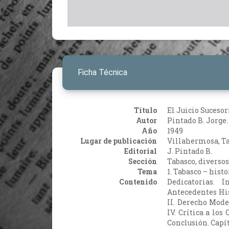
Ficha Técnica
Título
El Juicio Suceso
Autor
Pintado B. Jorge.
Año
1949
Lugar de publicación
Villahermosa, T
Editorial
J. Pintado B.
Sección
Tabasco, diversos
Tema
1. Tabasco – histo
Contenido
Dedicatorias. 
Antecedentes His
II. Derecho Mode
IV. Crítica a lo
Conclusión. Capít