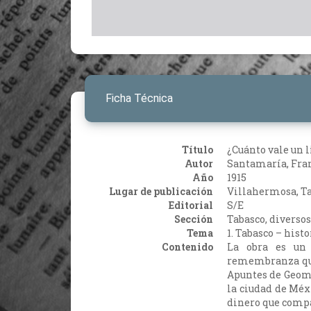
Ficha Técnica
Título
¿Cuánto vale un l
Autor
Santamaría, Fran
Año
1915
Lugar de publicación
Villahermosa, T
Editorial
S/E
Sección
Tabasco, diversos
Tema
1. Tabasco – histo
Contenido
La obra es un 
remembranza que
Apuntes de Geome
la ciudad de Méxi
dinero que compa