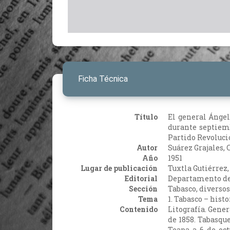
Ficha Técnica
Título
El general Ángel
durante septiemb
Partido Revolucio
Autor
Suárez Grajales,
Año
1951
Lugar de publicación
Tuxtla Gutiérrez
Editorial
Departamento de
Sección
Tabasco, diversos
Tema
1. Tabasco – histo
Contenido
Litografía. Gene
de 1858. Tabasque
Teapa a 6 de oct